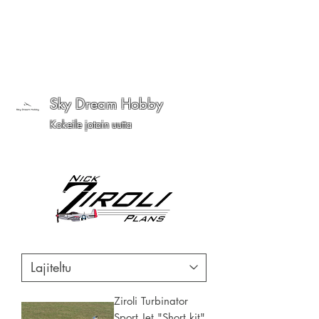
Sky Dream Hobby
Kokeile jotain uutta
Ziroli Turbinator
Sport Jet "Short kit"