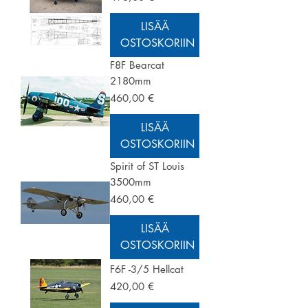
LISÄÄ
OSTOSKORIIN
F8F Bearcat
2180mm
Hinta
460,00 €
LISÄÄ
OSTOSKORIIN
Spirit of ST Louis
3500mm
Hinta
460,00 €
LISÄÄ
OSTOSKORIIN
F6F -3/5 Hellcat
Hinta
420,00 €