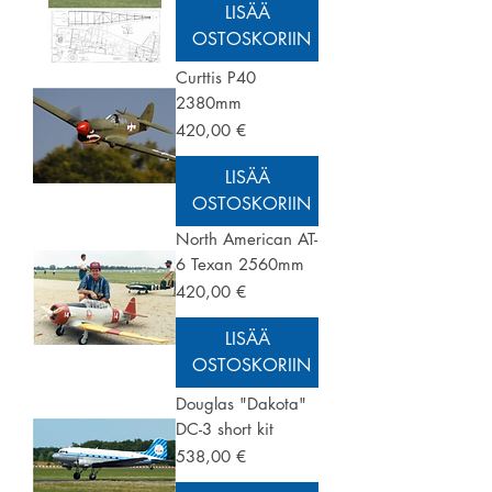
LISÄÄ
OSTOSKORIIN
Curttis P40
2380mm
Hinta
420,00 €
LISÄÄ
OSTOSKORIIN
North American AT-
6 Texan 2560mm
Hinta
420,00 €
LISÄÄ
OSTOSKORIIN
Douglas "Dakota"
DC-3 short kit
Hinta
538,00 €