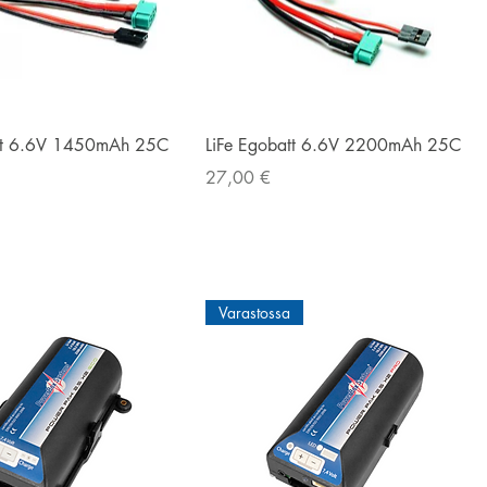
Pikakatselu
Pikakatselu
att 6.6V 1450mAh 25C
LiFe Egobatt 6.6V 2200mAh 25C
Hinta
27,00 €
Varastossa