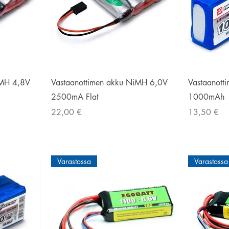
Pikakatselu
iMH 4,8V
Vastaanottimen akku NiMH 6,0V
Vastaanotti
2500mA Flat
1000mAh
Hinta
Hinta
22,00 €
13,50 €
Varastossa
Varastossa