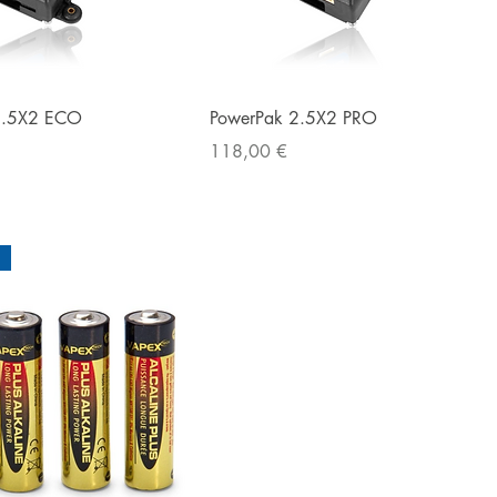
Pikakatselu
Pikakatselu
2.5X2 ECO
PowerPak 2.5X2 PRO
Hinta
118,00 €