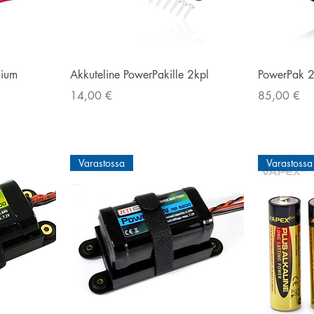
Pikakatselu
dium
Akkuteline PowerPakille 2kpl
PowerPak 
Hinta
Hinta
14,00 €
85,00 €
Varastossa
Varastossa