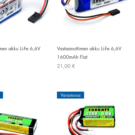
Pikakatselu
Pikakatselu
men akku Li-Fe 6,6V
Vastaanottimen akku Li-Fe 6,6V
1600mAh Flat
Hinta
21,00 €
Varastossa