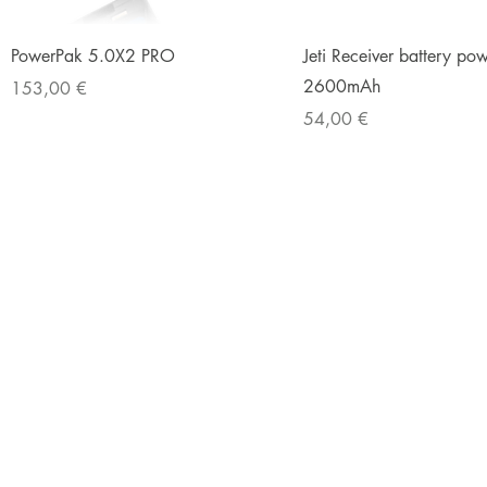
Pikakatselu
Pikakatselu
PowerPak 5.0X2 PRO
Jeti Receiver battery p
2600mAh
Hinta
153,00 €
Hinta
54,00 €