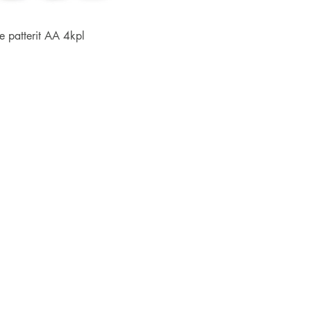
Pikakatselu
ne patterit AA 4kpl