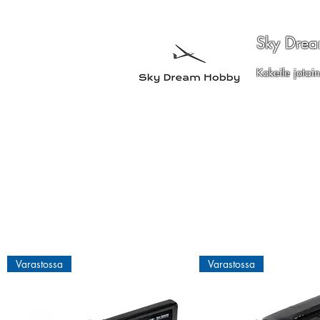
Sky Dre
Kokeile jotain
Etusivu
Lennokit
Radiolaitteet
Sähkömoottorit ja tarvi
Varastossa
Varastossa