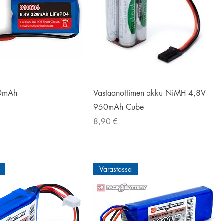
Pikakatselu
Pikakatselu
20mAh
Vastaanottimen akku NiMH 4,8V
950mAh Cube
Hinta
8,90 €
Varastossa