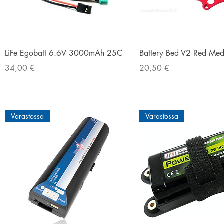
Pikakatselu
Pikakatselu
LiFe Egobatt 6.6V 3000mAh 25C
Battery Bed V2 Red Me
Hinta
Hinta
34,00 €
20,50 €
Varastossa
Varastossa