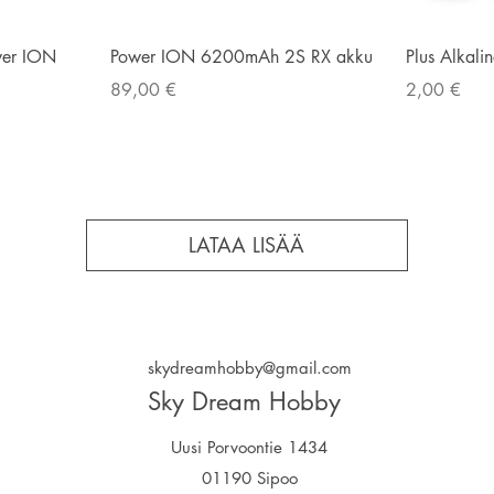
Pikakatselu
ower ION
Power ION 6200mAh 2S RX akku
Plus Alkali
Hinta
Hinta
89,00 €
2,00 €
LATAA LISÄÄ
skydreamhobby@gmail.com
Sky Dream Hobby
Uusi Porvoontie 1434
01190 Sipoo