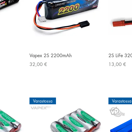
Pikakatselu
Vapex 2S 2200mAh
2S LiFe 3
Hinta
Hinta
32,00 €
13,00 €
Varastossa
Varastossa