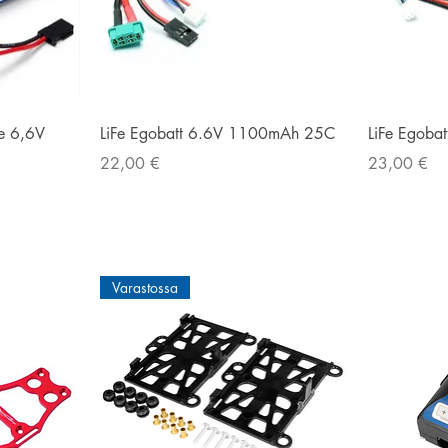
Pikakatselu
Fe 6,6V
LiFe Egobatt 6.6V 1100mAh 25C
LiFe Egob
Hinta
Hinta
22,00 €
23,00 €
Varastossa