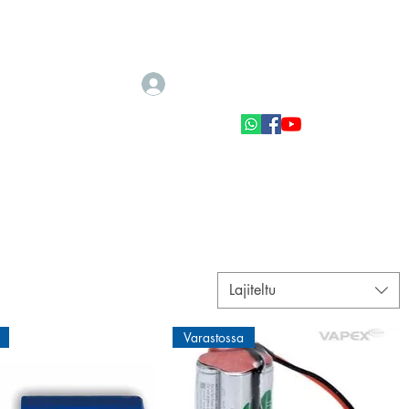
Kirjaudu
cale tarvikkeet
Autot ja Veneet
Lajiteltu
Varastossa