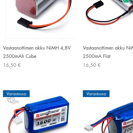
Pikakatselu
Pikakatselu
Vastaanottimen akku NiMH 4,8V
Vastaanottimen akku N
2500mAh Cube
2500mA Flat
Hinta
Hinta
16,50 €
16,50 €
Varastossa
Varastossa