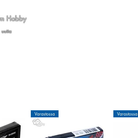
am Hobby
 uutta
kkeet
Polttomoottorit
Tarvikkeet
Rakennusmateriaalit
S
Varastossa
Varastossa