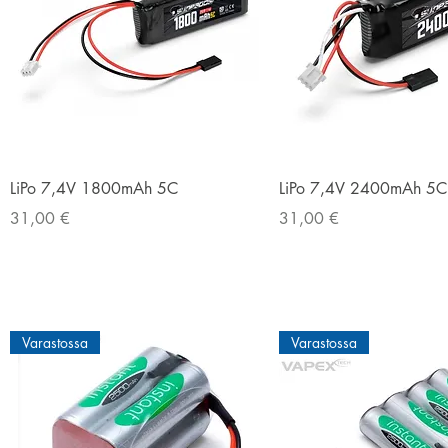
Pikakatselu
Pikakatselu
LiPo 7,4V 1800mAh 5C
LiPo 7,4V 2400mAh 5C
Hinta
Hinta
31,00 €
31,00 €
Varastossa
Varastossa