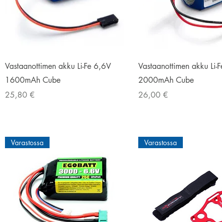
Pikakatselu
Pikakatselu
Vastaanottimen akku Li-Fe 6,6V
Vastaanottimen akku Li-
1600mAh Cube
2000mAh Cube
Hinta
Hinta
25,80 €
26,00 €
Varastossa
Varastossa