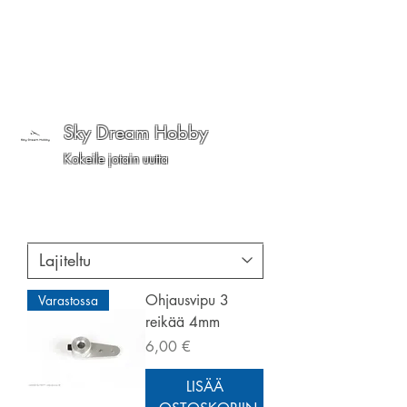
Sky Dream Hobby
Kokeile jotain uutta
Ohjausvipu 3
Varastossa
reikää 4mm
Hinta
6,00 €
LISÄÄ