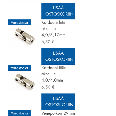
LISÄÄ
OSTOSKORIIN
Kardaani liitin
Varastossa
akselille
4,0/3,17mm
Hinta
6,50 €
LISÄÄ
OSTOSKORIIN
Kardaani liitin
Varastossa
akselille
4,0/4,0mm
Hinta
6,50 €
LISÄÄ
OSTOSKORIIN
Varastossa
Venepotkuri 29mm