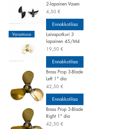
2-lapainen Vasen
Hinta
4,50 €
Ennakkotilaa
Varastossa
Laivapotkuri 3
lapainen 45/M4
Hinta
19,50 €
Ennakkotilaa
Brass Prop 3-Blade
Left 1" dia
Hinta
42,50 €
Ennakkotilaa
Brass Prop 3-Blade
Right 1" dia
Hinta
42,50 €