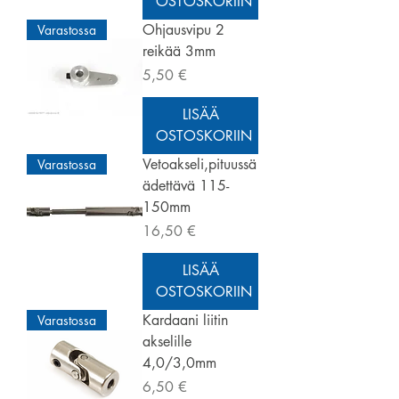
OSTOSKORIIN
Ohjausvipu 2
Varastossa
reikää 3mm
Hinta
5,50 €
LISÄÄ
OSTOSKORIIN
Vetoakseli,pituussä
Varastossa
ädettävä 115-
150mm
Hinta
16,50 €
LISÄÄ
OSTOSKORIIN
Kardaani liitin
Varastossa
akselille
4,0/3,0mm
Hinta
6,50 €