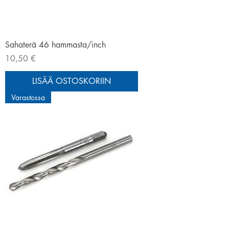
Sahaterä 46 hammasta/inch
Hinta
10,50 €
LISÄÄ OSTOSKORIIN
Varastossa