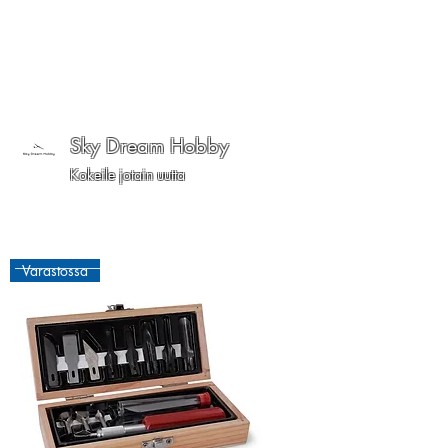
Sky Dream Hobby
Kokeile jotain uutta
Varastossa