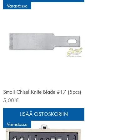
Varastossa
Small Chisel Knife Blade #17 (5pcs)
Hinta
5,00 €
LISÄÄ OSTOSKORIIN
Varastossa