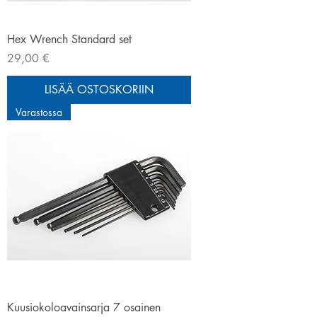
Hex Wrench Standard set
Hinta
29,00 €
LISÄÄ OSTOSKORIIN
Varastossa
Kuusiokoloavainsarja 7 osainen