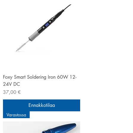
Foxy Smart Soldering Iron 60W 12-
24V DC
Hinta
37,00 €
Ennakkotilaa
Varastossa