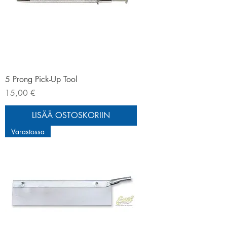
5 Prong Pick-Up Tool
Hinta
15,00 €
LISÄÄ OSTOSKORIIN
Varastossa