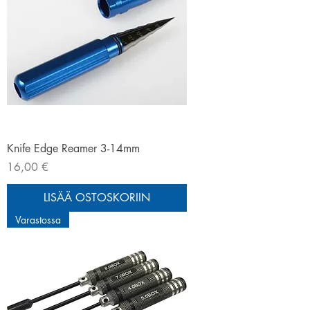
Knife Edge Reamer 3-14mm
Hinta
16,00 €
LISÄÄ OSTOSKORIIN
Varastossa