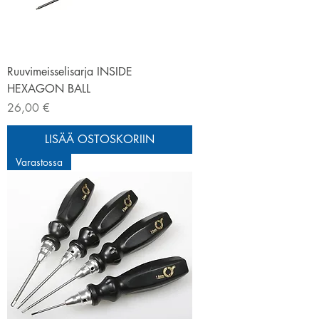
Ruuvimeisselisarja INSIDE
HEXAGON BALL
Hinta
26,00 €
LISÄÄ OSTOSKORIIN
Varastossa