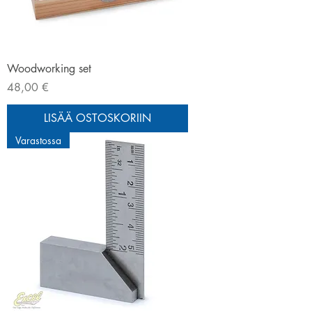
Woodworking set
Hinta
48,00 €
LISÄÄ OSTOSKORIIN
Varastossa