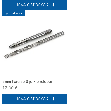
LISÄÄ OSTOSKORIIN
Varastossa
3mm Poranterä ja kierretappi
Hinta
17,00 €
LISÄÄ OSTOSKORIIN