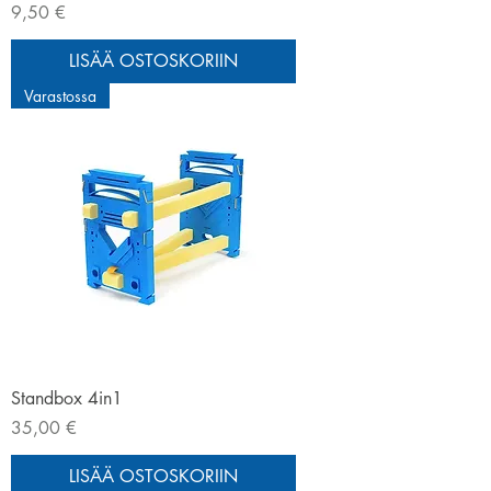
Hinta
9,50 €
LISÄÄ OSTOSKORIIN
Varastossa
Standbox 4in1
Hinta
35,00 €
LISÄÄ OSTOSKORIIN