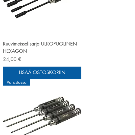
Ruuvimeisselisarja ULKOPUOLINEN
HEXAGON
Hinta
24,00 €
LISÄÄ OSTOSKORIIN
Varastossa