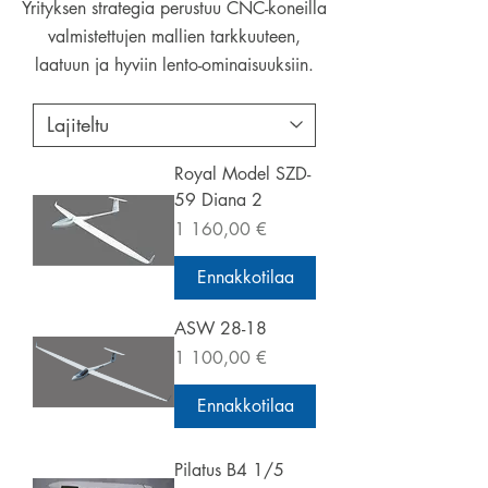
Yrityksen strategia perustuu CNC-koneilla
valmistettujen mallien tarkkuuteen,
laatuun ja hyviin lento-ominaisuuksiin.
Royal Model SZD-
59 Diana 2
Hinta
1 160,00 €
Ennakkotilaa
ASW 28-18
Hinta
1 100,00 €
Ennakkotilaa
Pilatus B4 1/5