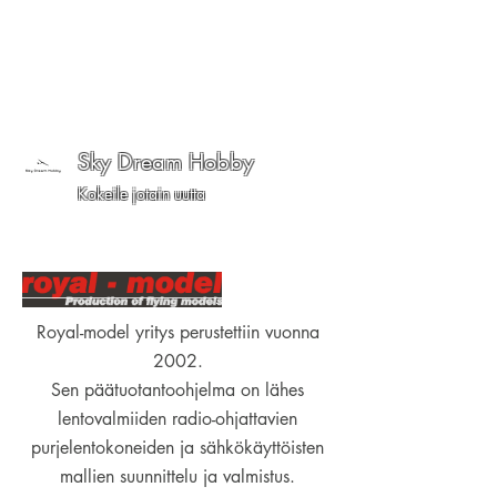
Sky Dream Hobby
Kokeile jotain uutta
Royal-model yritys perustettiin vuonna
2002.
Sen päätuotantoohjelma on lähes
lentovalmiiden radio-ohjattavien
purjelentokoneiden ja sähkökäyttöisten
mallien suunnittelu ja valmistus.