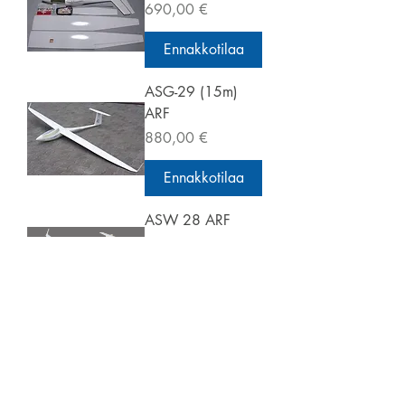
Hinta
690,00 €
Ennakkotilaa
ASG-29 (15m)
ARF
Hinta
880,00 €
Ennakkotilaa
ASW 28 ARF
Hinta
760,00 €
Ennakkotilaa
skydreamhobby@gmail.com