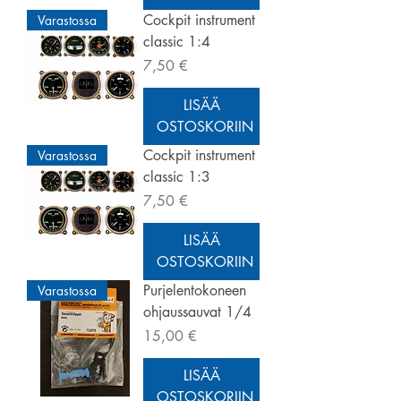
Cockpit instrument
Varastossa
classic 1:4
Hinta
7,50 €
LISÄÄ
OSTOSKORIIN
Cockpit instrument
Varastossa
classic 1:3
Hinta
7,50 €
LISÄÄ
OSTOSKORIIN
Purjelentokoneen
Varastossa
ohjaussauvat 1/4
Hinta
15,00 €
LISÄÄ
OSTOSKORIIN