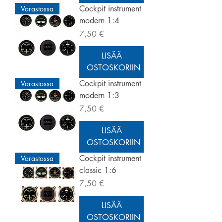
Cockpit instrument
Varastossa
modern 1:4
Hinta
7,50 €
LISÄÄ
OSTOSKORIIN
Cockpit instrument
Varastossa
modern 1:3
Hinta
7,50 €
LISÄÄ
OSTOSKORIIN
Cockpit instrument
Varastossa
classic 1:6
Hinta
7,50 €
LISÄÄ
OSTOSKORIIN