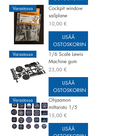
Cockpit window
Varastossa
sailplane
Hinta
10,00 €
LISÄÄ
OSTOSKORIIN
1/6 Scale Lewis
Varastossa
Machine gum
Hinta
23,00 €
LISÄÄ
OSTOSKORIIN
Ohjaamon
Varastossa
mittaristo 1/5
Hinta
15,00 €
LISÄÄ