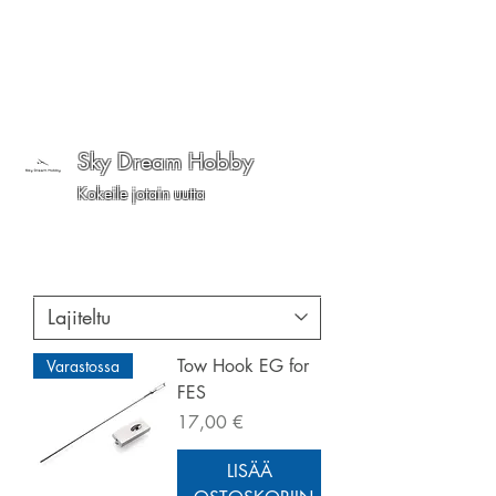
Sky Dream Hobby
Kokeile jotain uutta
Tow Hook EG for
Varastossa
FES
Hinta
17,00 €
LISÄÄ