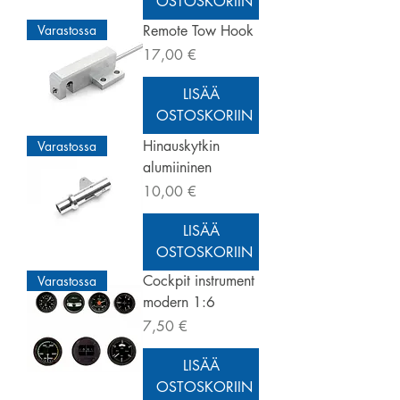
OSTOSKORIIN
Varastossa
Remote Tow Hook
Hinta
17,00 €
LISÄÄ
OSTOSKORIIN
Hinauskytkin
Varastossa
alumiininen
Hinta
10,00 €
LISÄÄ
OSTOSKORIIN
Cockpit instrument
Varastossa
modern 1:6
Hinta
7,50 €
LISÄÄ
OSTOSKORIIN