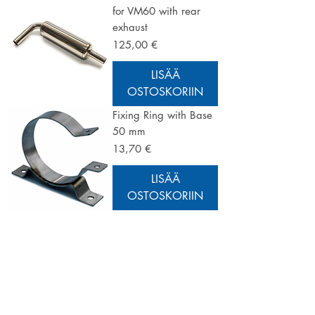
for VM60 with rear
exhaust
Hinta
125,00 €
LISÄÄ
OSTOSKORIIN
Fixing Ring with Base
50 mm
Hinta
13,70 €
LISÄÄ
OSTOSKORIIN
skydreamhobby@gmail.com
Sky Dream Hobby