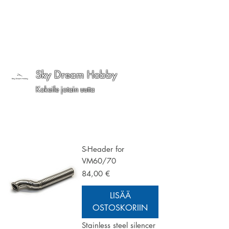
Sky Dream Hobby
Kokeile jotain uutta
S-Header for
VM60/70
Hinta
84,00 €
LISÄÄ
OSTOSKORIIN
Stainless steel silencer