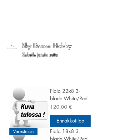
Sky Dream Hobby
Kokeile jotain uutta
Fiala 22x8 3-
blade White/Red
Hinta
120,00 €
Ennakkotilaa
Fiala 18x8 3-
Varastossa
blade White/Red