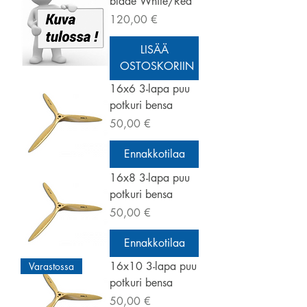
blade White/Red
Hinta
120,00 €
LISÄÄ
OSTOSKORIIN
16x6 3-lapa puu
potkuri bensa
Hinta
50,00 €
Ennakkotilaa
16x8 3-lapa puu
potkuri bensa
Hinta
50,00 €
Ennakkotilaa
16x10 3-lapa puu
Varastossa
potkuri bensa
Hinta
50,00 €