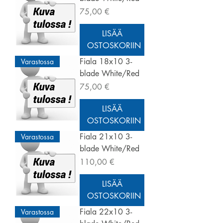
Hinta
75,00 €
LISÄÄ
OSTOSKORIIN
Fiala 18x10 3-
Varastossa
blade White/Red
Hinta
75,00 €
LISÄÄ
OSTOSKORIIN
Fiala 21x10 3-
Varastossa
blade White/Red
Hinta
110,00 €
LISÄÄ
OSTOSKORIIN
Fiala 22x10 3-
Varastossa