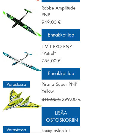
Robbe Amplitude
PNP
Hinta
949,00 €
Ennakkotilaa
LIMIT PRO PNP
"Petrol"
Hinta
785,00 €
Ennakkotilaa
Varastossa
Pirana Super PNP
Yellow
Normaali hinta
Alehinta
310,00 €
299,00 €
LISÄÄ
OSTOSKORIIN
Varastossa
Foxxy pylon kit