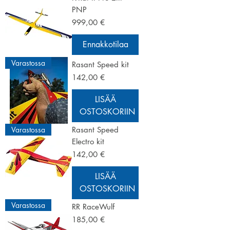
PNP
Hinta
999,00 €
Ennakkotilaa
Varastossa
Rasant Speed kit
Hinta
142,00 €
LISÄÄ
OSTOSKORIIN
Varastossa
Rasant Speed
Electro kit
Hinta
142,00 €
LISÄÄ
OSTOSKORIIN
Varastossa
RR RaceWulf
Hinta
185,00 €