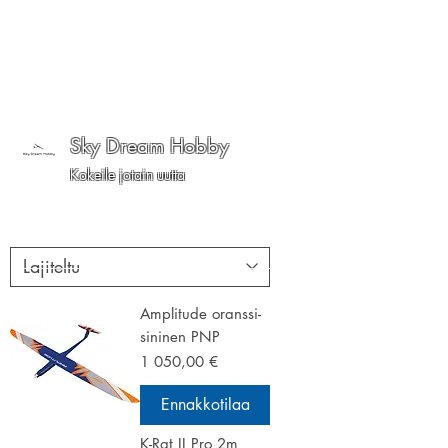
Sky Dream Hobby
Kokeile jotain uutta
Amplitude oranssi-
sininen PNP
Hinta
1 050,00 €
Ennakkotilaa
K-Rat II Pro 2m