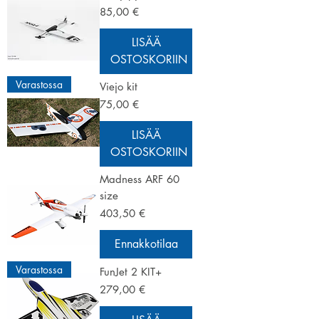
Hinta
85,00 €
LISÄÄ
OSTOSKORIIN
Varastossa
Viejo kit
Hinta
75,00 €
LISÄÄ
OSTOSKORIIN
Madness ARF 60
size
Hinta
403,50 €
Ennakkotilaa
Varastossa
FunJet 2 KIT+
Hinta
279,00 €