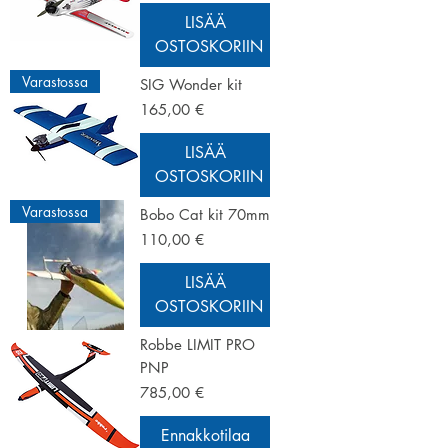
LISÄÄ
OSTOSKORIIN
Varastossa
SIG Wonder kit
Hinta
165,00 €
LISÄÄ
OSTOSKORIIN
Varastossa
Bobo Cat kit 70mm
Hinta
110,00 €
LISÄÄ
OSTOSKORIIN
Robbe LIMIT PRO
PNP
Hinta
785,00 €
Ennakkotilaa