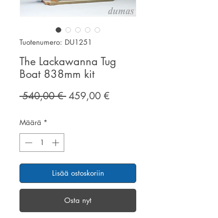
Tuotenumero: DU1251
The Lackawanna Tug
Boat 838mm kit
Normaali
Alehinta
 540,00 € 
459,00 €
hinta
Määrä
*
Lisää ostoskoriin
Osta nyt