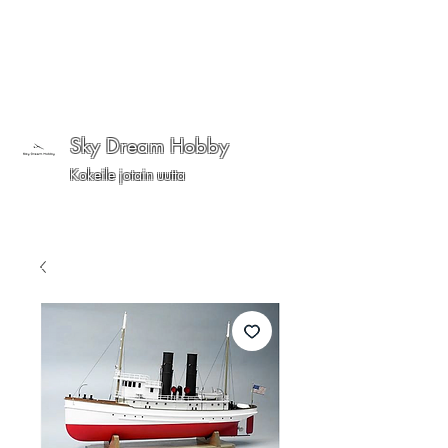
Sky Dream Hobby
Kokeile jotain uutta