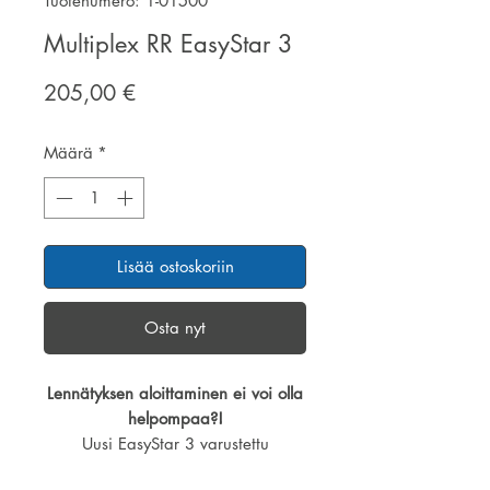
Tuotenumero: 1-01500
Multiplex RR EasyStar 3
Hinta
205,00 €
Määrä
*
Lisää ostoskoriin
Osta nyt
Lennätyksen aloittaminen ei voi olla
helpompaa?!
Uusi EasyStar 3 varustettu
erinomaisilla lento-ominaisuuksilla ja