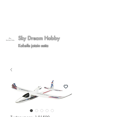
Sky Dream Hobby
Kokeile jotain uutta