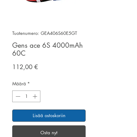
Tuotenumero: GEA406S60E5GT
Gens ace 6S 4000mAh
60C
Hinta
112,00 €
Määrä
*
Lisää ostoskoriin
Osta nyt