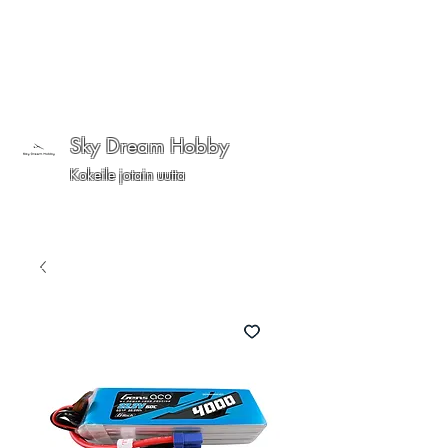
Sky Dream Hobby
Kokeile jotain uutta